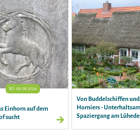
SO. 09.08.2026
Von Buddelschiffen und
Horniers - Unterhaltsa
s Einhorn auf dem
Spaziergang am Lühede
of sucht