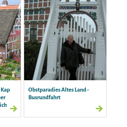
 Kap
Obstparadies Altes Land -
mer
Busrundfahrt
ich