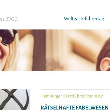
Weltgäst­eführertag
 des BVGD
Hamburger Gästeführer Verein e.V.
RÄTSELHAFTE FABELWESEN 