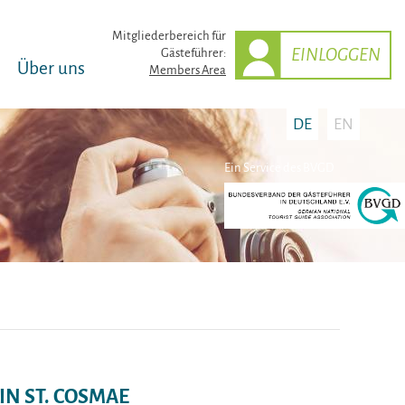
Mitglieder­bereich für
EINLOGGEN
Gästeführer:
Über uns
Members Area
DE
EN
Ein Service des BVGD
IN ST. COSMAE