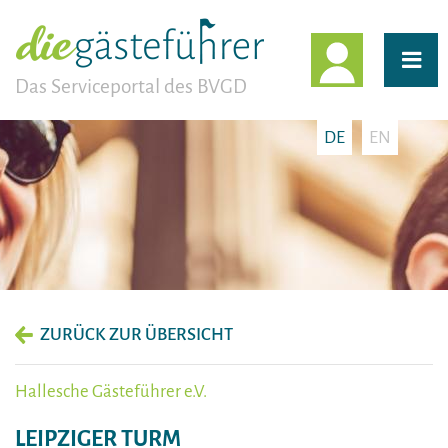
EINLOGG
Das Serviceportal des BVGD
DE
EN
ZURÜCK ZUR ÜBERSICHT
Hallesche Gästeführer e.V.
LEIPZIGER TURM