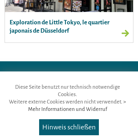
Exploration de Little Tokyo, le quartier
japonais de Düsseldorf
Diese Seite benutzt nur technisch notwendige
die gästeführer · vertr. durch BVGD · Gustav-Adolf-Str. 33 · D-90439
Cookies.
Nürnberg
Weitere externe Cookies werden nicht verwendet.
>
Telefon: Fon:
+49 (0)911 65 64 675
· Mail:
info@die-gaestefuehrer.de
Mehr Informationen und Widerruf
Nutzungsbedingungen
·
Impressum
·
Datenschutz
Hinweis schließen