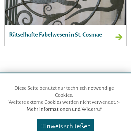
Rätselhafte Fabelwesen in St. Cosmae
Diese Seite benutzt nur technisch notwendige
Cookies.
die gästeführer · vertr. durch BVGD · Gustav-Adolf-Str. 33 · D-90439
Weitere externe Cookies werden nicht verwendet.
>
Nürnberg
Mehr Informationen und Widerruf
Telefon: Fon:
+49 (0)911 65 64 675
· Mail:
info@die-gaestefuehrer.de
Hinweis schließen
Nutzungsbedingungen
·
Impressum
·
Datenschutz