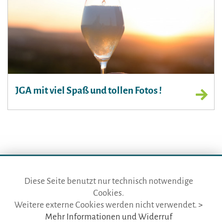
JGA mit viel Spaß und tollen Fotos !
Diese Seite benutzt nur technisch notwendige
Cookies.
die gästeführer · vertr. durch BVGD · Gustav-Adolf-Str. 33 · D-90439
Weitere externe Cookies werden nicht verwendet.
>
Nürnberg
Mehr Informationen und Widerruf