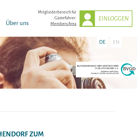
Mitglieder­bereich für
EINLOGGEN
Gästeführer:
Über uns
Members Area
DE
EN
Ein Service des BVGD
CHENDORF ZUM