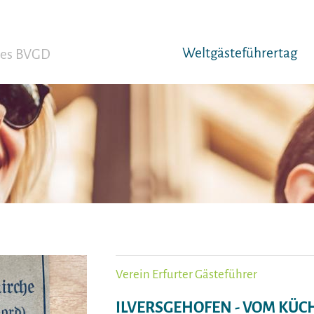
Weltgäst­eführertag
 des BVGD
Verein Erfurter Gästeführer
ILVERSGEHOFEN - VOM KÜ