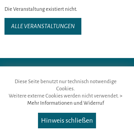
Die Veranstaltung existiert nicht.
ALLE VERANSTALTUNGEN
Diese Seite benutzt nur technisch notwendige
die gästeführer · vertr. durch BVGD · Gustav-Adolf-Str. 33 · D-90439
Cookies.
Nürnberg
Weitere externe Cookies werden nicht verwendet.
>
Telefon: Fon:
+49 (0)911 65 64 675
· Mail:
info@die-gaestefuehrer.de
Mehr Informationen und Widerruf
Nutzungsbedingungen
·
Impressum
·
Datenschutz
Hinweis schließen