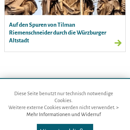
Auf den Spuren von Tilman
Riemenschneider durch die Würzburger
Altstadt
Diese Seite benutzt nur technisch notwendige
Cookies.
die gästeführer · vertr. durch BVGD · Gustav-Adolf-Str. 33 · D-90439
Weitere externe Cookies werden nicht verwendet.
>
Nürnberg
Mehr Informationen und Widerruf
Telefon: Fon:
+49 (0)911 65 64 675
· Mail:
info@die-gaestefuehrer.de