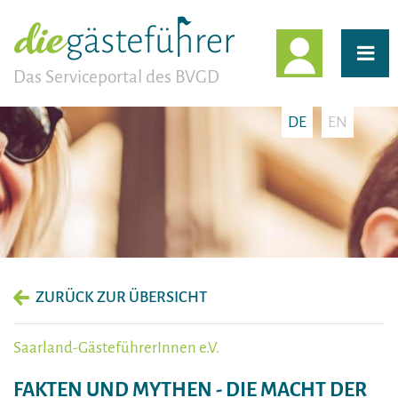
EINLOGG
Das Serviceportal des BVGD
DE
EN
ZURÜCK ZUR ÜBERSICHT
Saarland-GästeführerInnen e.V.
FAKTEN UND MYTHEN - DIE MACHT DER