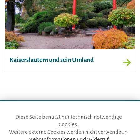
Kaiserslautern und sein Umland
Diese Seite benutzt nur technisch notwendige
Cookies.
die gästeführer · vertr. durch BVGD · Gustav-Adolf-Str. 33 · D-90439
Weitere externe Cookies werden nicht verwendet.
>
Nürnberg
Mehr Informationen und Widerruf