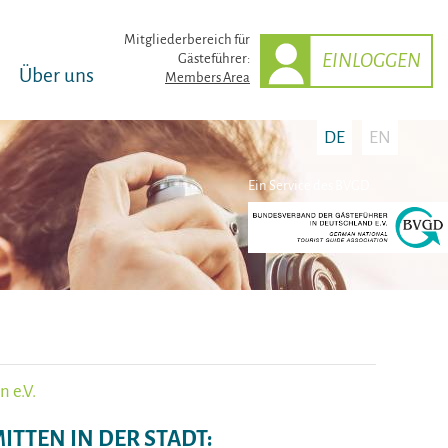
Mitglieder­bereich für
EINLOGGEN
Gästeführer:
Über uns
Members Area
DE
EN
Ein Service des BVGD
 e.V.
ITTEN IN DER STADT: