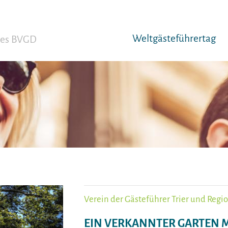
Weltgäst­eführertag
 des BVGD
Verein der Gästeführer Trier und Region
EIN VERKANNTER GARTEN M