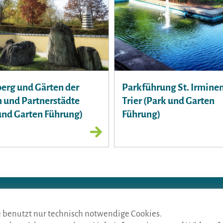
berg und Gärten der
Parkführung St. Irmine
 und Partnerstädte
Trier (Park und Garten
und Garten Führung)
Führung)
h BVGD · Gustav-Adolf-Str. 33 · D-90439 Nürnberg
4 675
· Mail:
info@die-gaestefuehrer.de
e benutzt nur technisch notwendige Cookies.