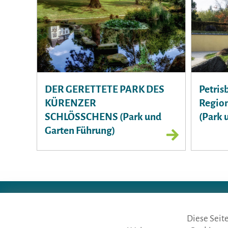
DER GERETTETE PARK DES
Petris
KÜRENZER
Region
SCHLÖSSCHENS (Park und
(Park 
Garten Führung)
die gästeführer · vertr. durc
Telefon: Fon:
+49 (0)911 65 6
Diese Seit