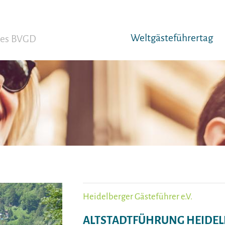
Weltgäst­eführertag
 des BVGD
Heidelberger Gästeführer e.V.
ALTSTADTFÜHRUNG HEIDEL