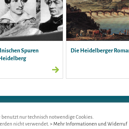
lnischen Spuren
Die Heidelberger Roma
Heidelberg
h BVGD · Gustav-Adolf-Str. 33 · D-90439 Nürnberg
4 675
· Mail:
info@die-gaestefuehrer.de
e benutzt nur technisch notwendige Cookies.
erden nicht verwendet.
> Mehr Informationen und Widerruf