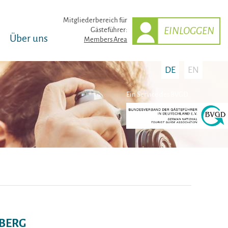
Mitglieder­bereich für
EINLOGGEN
Gästeführer:
Über uns
Members Area
DE
EN
Ein Service des BVGD
BERG