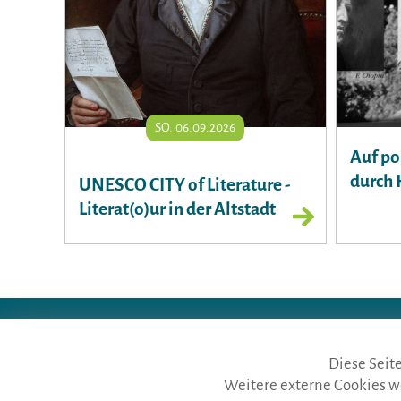
SO. 06.09.2026
Auf po
durch 
UNESCO CITY of Literature -
Literat(o)ur in der Altstadt
die gästeführer · vertr. durc
Telefon: Fon:
+49 (0)911 65 6
Diese Seit
Weitere externe Cookies w