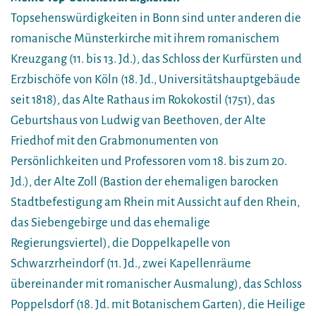
Topsehenswürdigkeiten in Bonn sind unter anderen die
romanische Münsterkirche mit ihrem romanischem
Kreuzgang (11. bis 13. Jd.), das Schloss der Kurfürsten und
Erzbischöfe von Köln (18. Jd., Universitätshauptgebäude
seit 1818), das Alte Rathaus im Rokokostil (1751), das
Geburtshaus von Ludwig van Beethoven, der Alte
Friedhof mit den Grabmonumenten von
Persönlichkeiten und Professoren vom 18. bis zum 20.
Jd.), der Alte Zoll (Bastion der ehemaligen barocken
Stadtbefestigung am Rhein mit Aussicht auf den Rhein,
das Siebengebirge und das ehemalige
Regierungsviertel), die Doppelkapelle von
Schwarzrheindorf (11. Jd., zwei Kapellenräume
übereinander mit romanischer Ausmalung), das Schloss
Poppelsdorf (18. Jd. mit Botanischem Garten), die Heilige