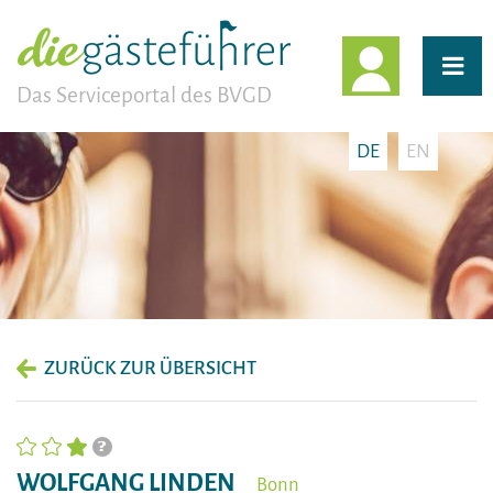
EINLOGG
Das Serviceportal des BVGD
DE
EN
ZURÜCK ZUR ÜBERSICHT
WOLFGANG LINDEN
Bonn