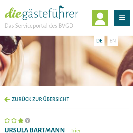
EINLOGG
Das Serviceportal des BVGD
DE
EN
ZURÜCK ZUR ÜBERSICHT
URSULA BARTMANN
Trier