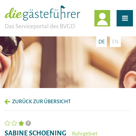
EINLOGG
Das Serviceportal des BVGD
DE
EN
ZURÜCK ZUR ÜBERSICHT
SABINE SCHOENING
Ruhrgebiet