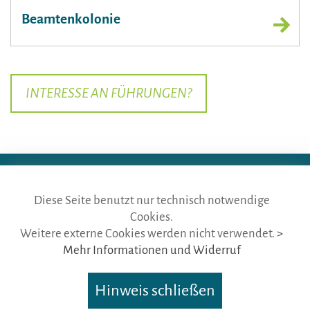
Beamtenkolonie
INTERESSE AN FÜHRUNGEN?
Diese Seite benutzt nur technisch notwendige
Cookies.
die gästeführer · vertr. durch BVGD · Gustav-Adolf-Str. 33 · D-90439
Weitere externe Cookies werden nicht verwendet.
>
Nürnberg
Mehr Informationen und Widerruf
Telefon: Fon:
+49 (0)911 65 64 675
· Mail:
info@die-gaestefuehrer.de
Nutzungsbedingungen
·
Impressum
·
Datenschutz
Hinweis schließen