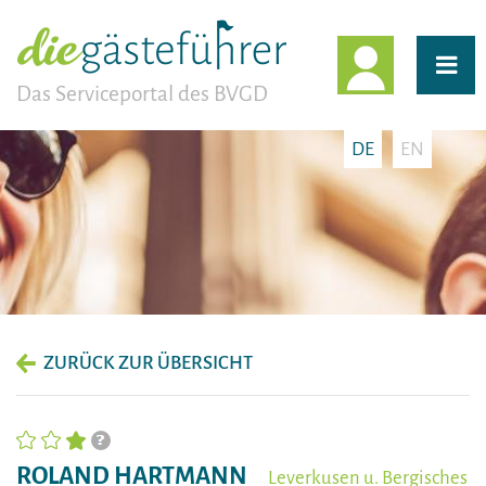
EINLOGG
Das Serviceportal des BVGD
DE
EN
ZURÜCK ZUR ÜBERSICHT
ROLAND HARTMANN
Leverkusen u. Bergisches