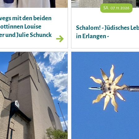
SA. 07.11.2026
egs mit den beiden
ttinnen Louise
Schalom! - Jüdisches Le
r und Julie Schunck
in Erlangen -