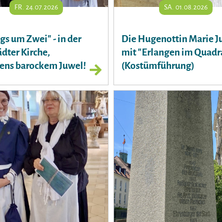
FR. 24.07.2026
SA. 01.08.2026
gs um Zwei" - in der
Die Hugenottin Marie Ju
dter Kirche,
mit "Erlangen im Quadr
ens barockem Juwel!
(Kostümführung)