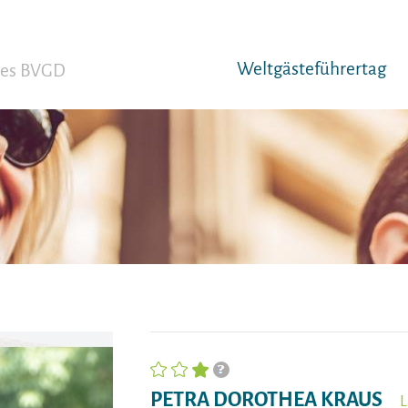
Weltgäst­eführertag
 des BVGD
PETRA DOROTHEA KRAUS
L