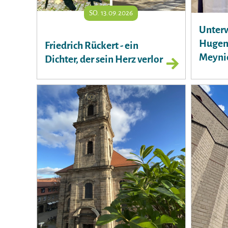
SO. 13.09.2026
Unterw
Hugeno
Friedrich Rückert - ein
Meynie
Dichter, der sein Herz verlor