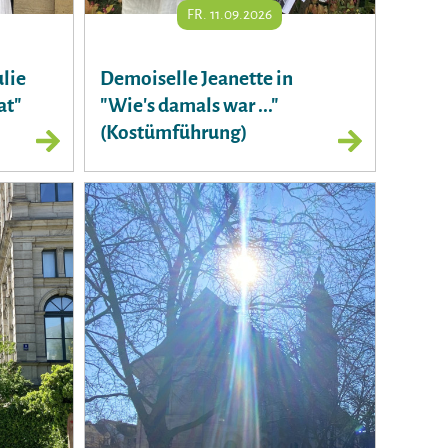
FR. 11.09.2026
lie
Demoiselle Jeanette in
at"
"Wie's damals war ..."
(Kostümführung)