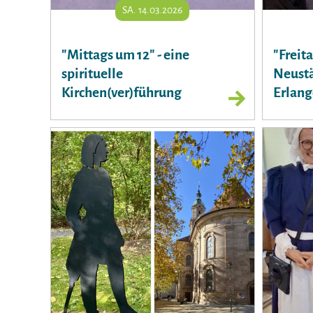
SA. 14.03.2026
"Mittags um 12" - eine
"Freita
spirituelle
Neustä
Kirchen(ver)führung
Erlang