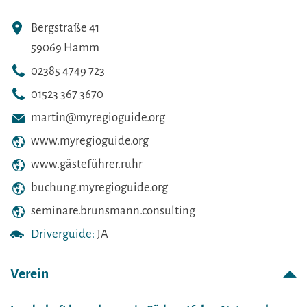
Bergstraße 41
59069 Hamm
02385 4749 723
01523 367 3670
martin@myregioguide.org
www.myregioguide.org
www.gästeführer.ruhr
buchung.myregioguide.org
seminare.brunsmann.consulting
Driverguide:
JA
Verein