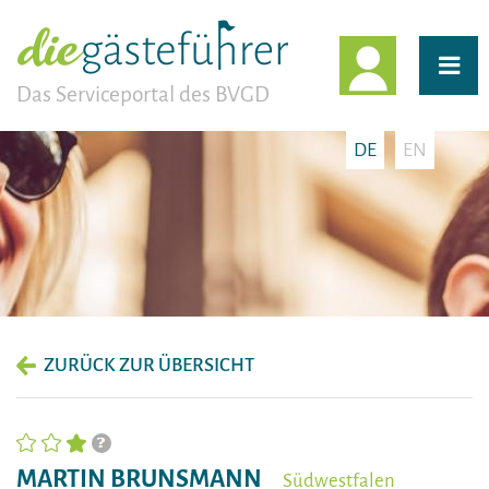
EINLOGG
Das Serviceportal des BVGD
DE
EN
ZURÜCK ZUR ÜBERSICHT
MARTIN BRUNSMANN
Südwestfalen