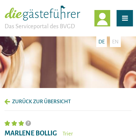
EINLOGG
Das Serviceportal des BVGD
DE
EN
ZURÜCK ZUR ÜBERSICHT
MARLENE BOLLIG
Trier