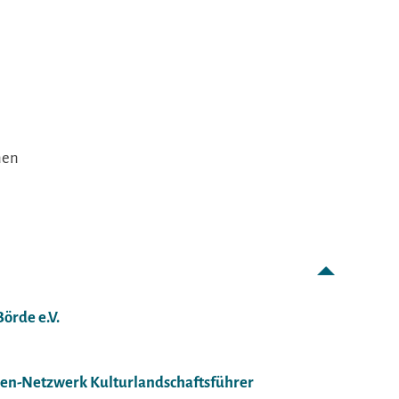
nen
örde e.V.
alen-Netzwerk Kulturlandschaftsführer