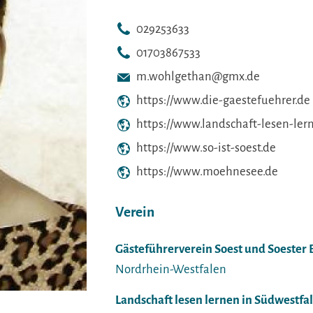
029253633
01703867533
m.wohlgethan@gmx.de
https://www.die-gaestefuehrer.de
https://www.landschaft-lesen-ler
https://www.so-ist-soest.de
https://www.moehnesee.de
Verein
Gästeführerverein Soest und Soester B
Nordrhein-Westfalen
Landschaft lesen lernen in Südwestf