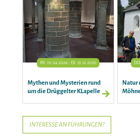
MI. 01.04.2026 - DI. 31.12.2030
DO.
Mythen und Mysterien rund
Natur 
um die Drüggelter KLapelle
Möhne
INTERESSE AN FÜHRUNGEN?