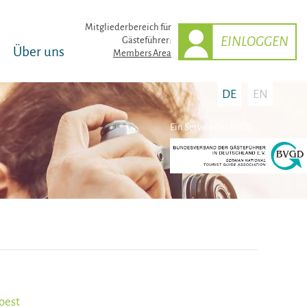
Mitglieder­bereich für
EINLOGGEN
Gästeführer:
Über uns
Members Area
DE
EN
Ein Service des BVGD
oest