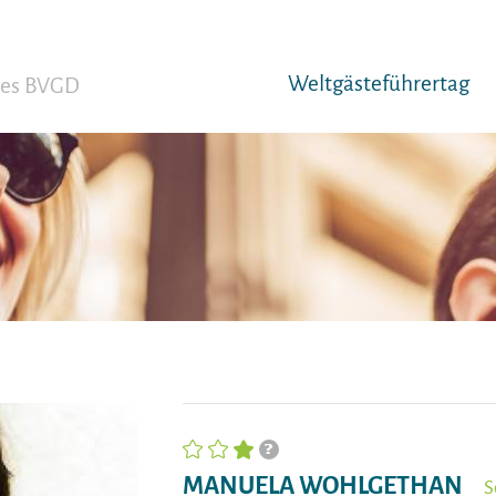
Weltgäst­eführertag
 des BVGD
MANUELA WOHLGETHAN
S