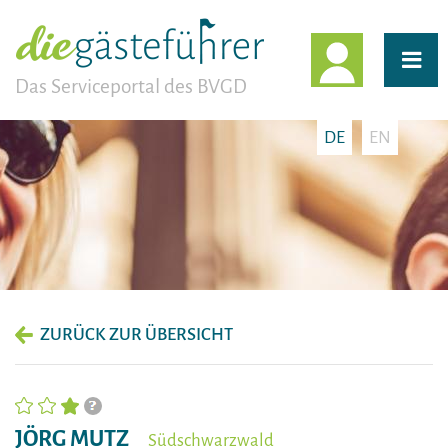
EINLOGG
Das Serviceportal des BVGD
DE
EN
ZURÜCK ZUR ÜBERSICHT
JÖRG MUTZ
Südschwarzwald