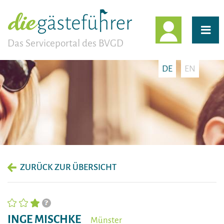
EINLOGG
Das Serviceportal des BVGD
DE
EN
ZURÜCK ZUR ÜBERSICHT
INGE MISCHKE
Münster