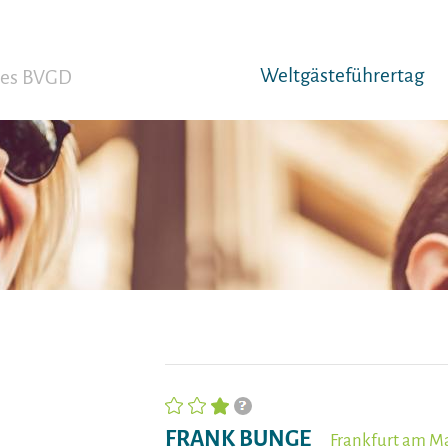
Weltgäst­eführertag
 des BVGD
FRANK BUNGE
Frankfurt am M