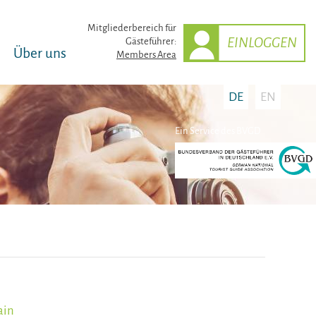
Mitglieder­bereich für
EINLOGGEN
Gästeführer:
Über uns
Members Area
DE
EN
Ein Service des BVGD
ain