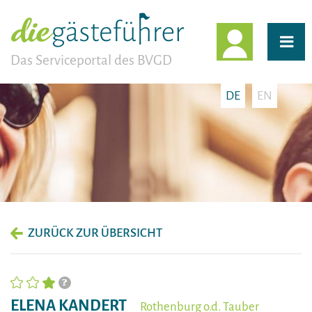
EINLOGG
Das Serviceportal des BVGD
DE
EN
ZURÜCK ZUR ÜBERSICHT
ELENA KANDERT
Rothenburg o.d. Tauber