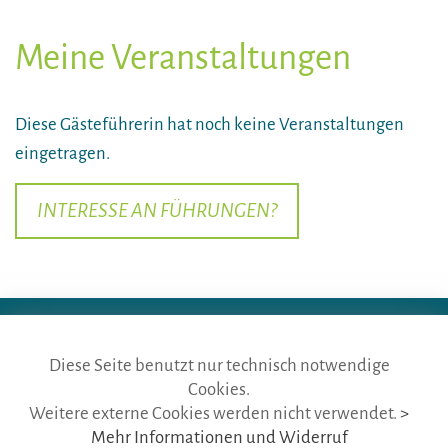
Meine Veranstaltungen
Diese Gästeführerin hat noch keine Veranstaltungen
eingetragen.
INTERESSE AN FÜHRUNGEN?
Diese Seite benutzt nur technisch notwendige
Cookies.
die gästeführer · vertr. durch BVGD · Gustav-Adolf-Str. 33 · D-90439
Weitere externe Cookies werden nicht verwendet.
>
Nürnberg
Mehr Informationen und Widerruf
Telefon: Fon:
+49 (0)911 65 64 675
· Mail:
info@die-gaestefuehrer.de