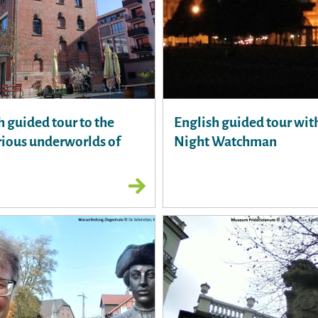
h guided tour to the
English guided tour wit
ious underworlds of
Night Watchman