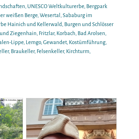
ndschaften, UNESCO Weltkulturerbe, Bergpark
er weißen Berge, Wesertal, Sababurg im
be Hainich und Kellerwald, Burgen und Schlösser
d Ziegenhain, Fritzlar, Korbach, Bad Arolsen,
falen-Lippe, Lemgo, Gewandet, Kostümführung,
ller, Braukeller, Felsenkeller, Kirchturm,