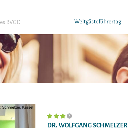
Weltgäst­eführertag
 des BVGD
DR. WOLFGANG SCHMELZER