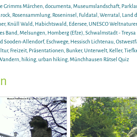
be Grimms Märchen, documenta, Museumslandschaft, Parkla
ock, Rosensammlung, Roseninsel, Fuldatal, Werratal, Land d
r, Knüll Wald, Habichtswald, Edersee, UNESCO Weltnaturer
 Band, Melsungen, Homberg (Efze), Schwalmstadt - Treysa un
 Sooden-Allendorf, Eschwege, Hessisch Lichtenau, Ostwest
ur, Freizeit, Präsentationen, Bunker, Unterwelt, Keller, Tiefke
 Wandern, hiking, urban hiking, Münchhausen Rätsel Quiz
en