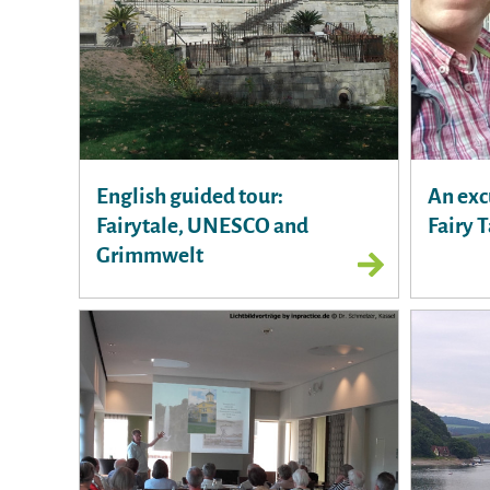
English guided tour:
An exc
Fairytale, UNESCO and
Fairy 
Grimmwelt