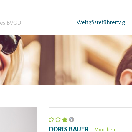
Weltgäst­eführertag
 des BVGD
DORIS BAUER
München