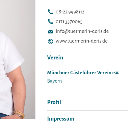
08122 9998112
0171 3370065
info@tuermerin-doris.de
www.tuermerin-doris.de
Verein
Münchner Gästeführer Verein e.V.
Bayern
Profil
Impressum