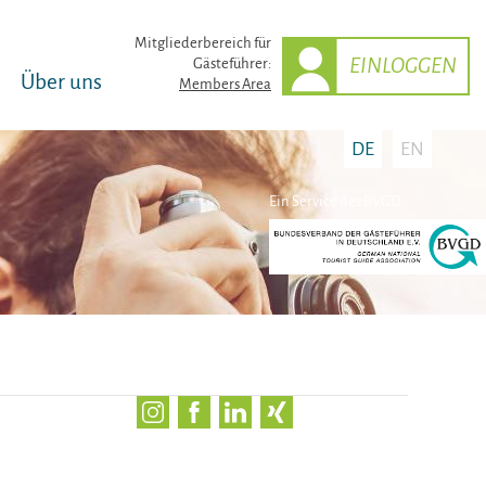
Mitglieder­bereich für
EINLOGGEN
Gästeführer:
Über uns
Members Area
DE
EN
Ein Service des BVGD