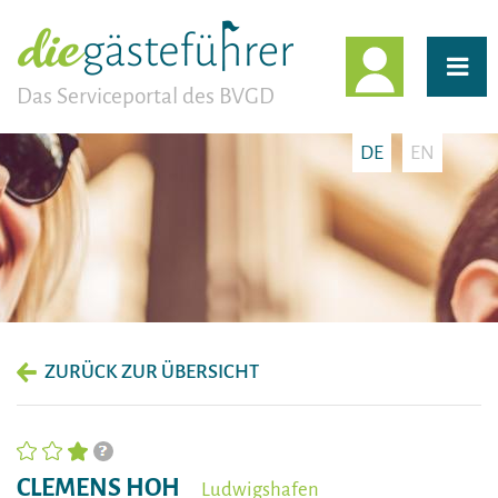
EINLOGG
Das Serviceportal des BVGD
DE
EN
ZURÜCK ZUR ÜBERSICHT
CLEMENS HOH
Ludwigshafen