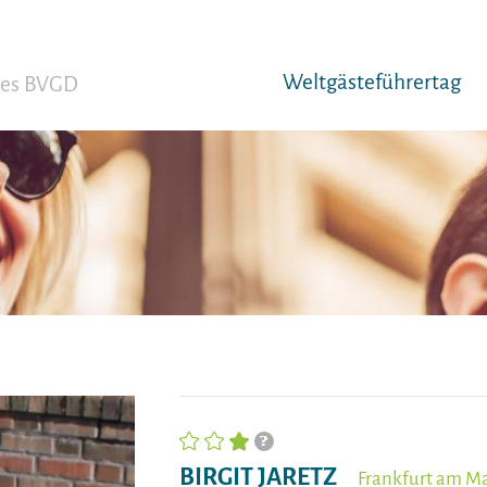
Weltgäst­eführertag
 des BVGD
BIRGIT JARETZ
Frankfurt am M