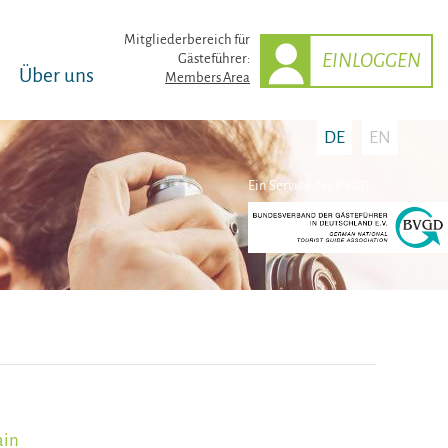
Mitglieder­bereich für
EINLOGGEN
Gästeführer:
Über uns
Members Area
DE
EN
Ein Service des BVGD
ain