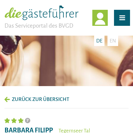
EINLOGG
Das Serviceportal des BVGD
DE
EN
ZURÜCK ZUR ÜBERSICHT
BARBARA FILIPP
Tegernseer Tal