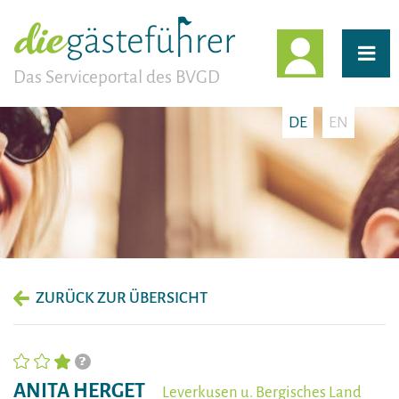
EINLOGG
Das Serviceportal des BVGD
DE
EN
ZURÜCK ZUR ÜBERSICHT
ANITA HERGET
Leverkusen u. Bergisches Land