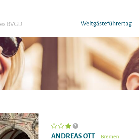
Weltgäst­eführertag
 des BVGD
ANDREAS OTT
Bremen