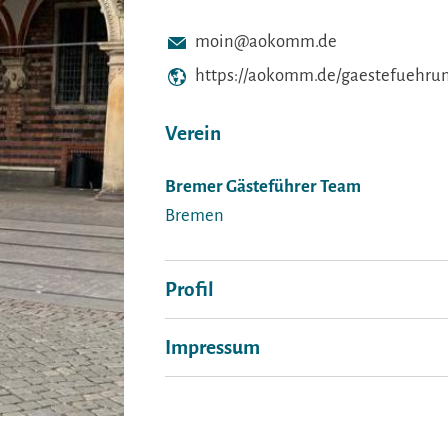
moin@aokomm.de
https://aokomm.de/gaestefuehru
Verein
Bremer Gästeführer Team
Bremen
Profil
Impressum