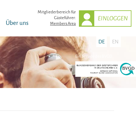
Mitglieder­bereich für
EINLOGGEN
Gästeführer:
Über uns
Members Area
DE
EN
Ein Service des BVGD