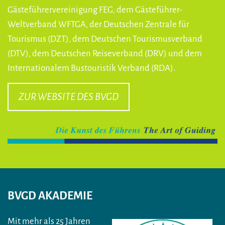
Gästeführervereinigung FEG, dem Gästeführer-
Weltverband WFTGA, der Deutschen Zentrale für
Tourismus (DZT), dem Deutschen Tourismusverband
(DTV), dem Deutschen Reiseverband (DRV) und dem
Internationalem Bustouristik Verband (RDA).
ZUR WEBSITE DES BVGD
BVGD AKADEMIE
Mit mehr als 25 Jahren