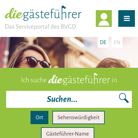
EINLOGG
Das Serviceportal des BVGD
DE
EN
Ich suche
in
Ort
Sehenswürdigkeit
Gästeführer-Name