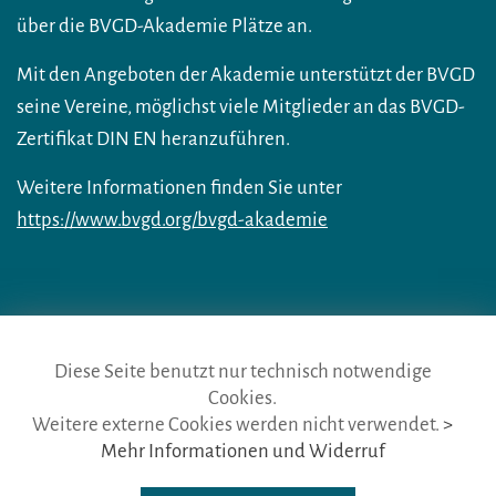
über die BVGD-Akademie Plätze an.
Mit den Angeboten der Akademie unterstützt der BVGD
seine Vereine, möglichst viele Mitglieder an das BVGD-
Zertifikat DIN EN heranzuführen.
Weitere Informationen finden Sie unter
https://www.bvgd.org/bvgd-akademie
Diese Seite benutzt nur technisch notwendige
Cookies.
die gästeführer · vertr. durch BVGD · Gustav-Adolf-Str. 33 · D-90439
Weitere externe Cookies werden nicht verwendet.
>
Nürnberg
Mehr Informationen und Widerruf
Telefon: Fon:
+49 (0)911 65 64 675
· Mail:
info@die-gaestefuehrer.de